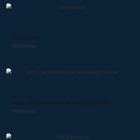
bellydesign
Webdesign
emz – environmental technology GmbH
Webdesign