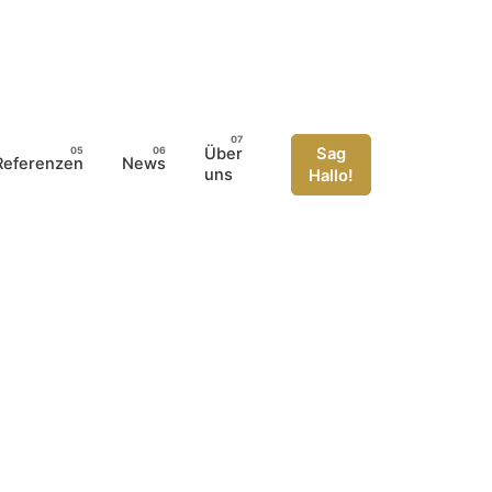
Über
Sag
Referenzen
News
uns
Hallo!