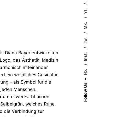
Yt.
Mx.
Tw.
xis Diana Bayer entwickelten
Inst.
s Logo, das Ästhetik, Medizin
harmonisch miteinander
Fb.
iert ein weibliches Gesicht in
–
rung – als Symbol für die
Follow Us
es jeden Menschen.
 durch zwei Farbflächen
s Salbeigrün, welches Ruhe,
d die Verbindung zur