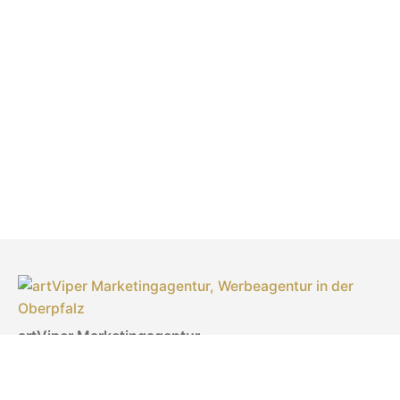
artViper Marketingagentur
Inhaberin: Laila Sonntag
Türlgasse 18