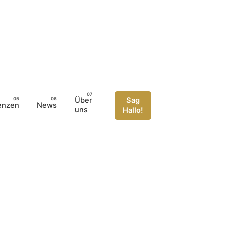
Über
Sag
enzen
News
uns
Hallo!