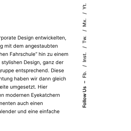
Yt.
Mx.
Tw.
rporate Design entwickelten,
eg mit dem angestaubten
Inst.
chen Fahrschule“ hin zu einem
 stylishen Design, ganz der
gruppe entsprechend. Diese
Fb.
htung haben wir dann gleich
–
ite umgesetzt. Hier
Follow Us
ben modernen Eyekatchern
menten auch einen
alender und eine einfache