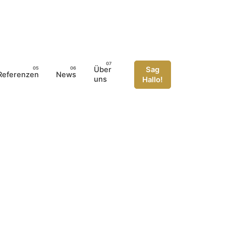
Über
Sag
Referenzen
News
uns
Hallo!