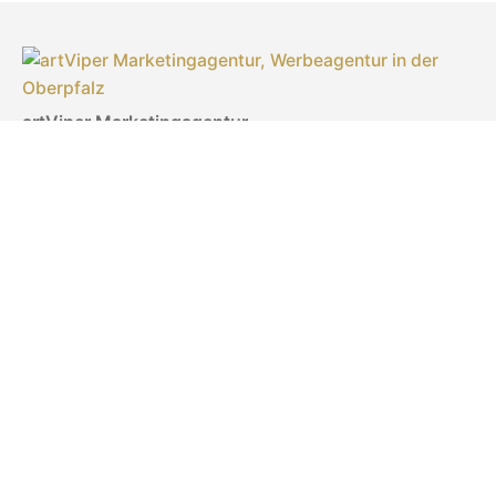
artViper Marketingagentur
Inhaberin: Laila Sonntag
Türlgasse 18
92637 Weiden in der Oberpfalz
Telefon: 0961 470 30 661
E-Mail:
experts@artviper.de
Schreiben Sie uns ganz bequem per WhatsApp –
einfach 0961 470 30 661 eingeben und los geht’s!
Ihre Werbeagentur in der Oberpfalz ist zu folgenden
Agenturzeiten für Sie da:
8 bis 17 Uhr, Fr. bis 15 Uhr