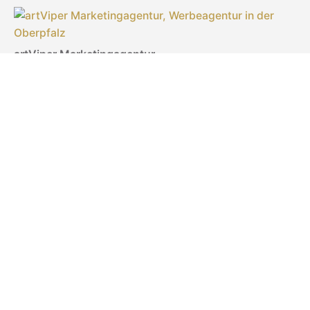
artViper Marketingagentur
Inhaberin: Laila Sonntag
Türlgasse 18
92637 Weiden in der Oberpfalz
Telefon: 0961 470 30 661
E-Mail:
experts@artviper.de
Schreiben Sie uns ganz bequem per WhatsApp –
einfach 0961 470 30 661 eingeben und los geht’s!
Ihre Werbeagentur in der Oberpfalz ist zu folgenden
Agenturzeiten für Sie da:
8 bis 17 Uhr, Fr. bis 15 Uhr