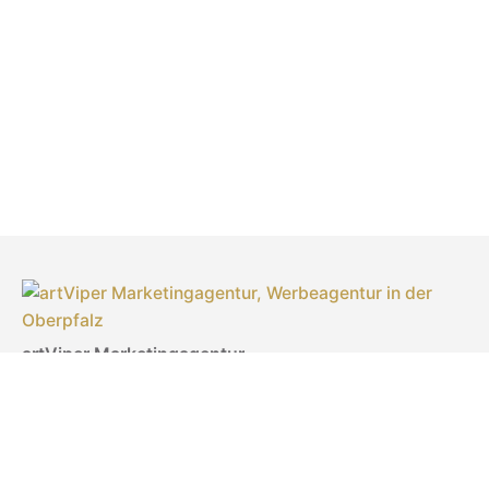
artViper Marketingagentur
Inhaberin: Laila Sonntag
Türlgasse 18
92637 Weiden in der Oberpfalz