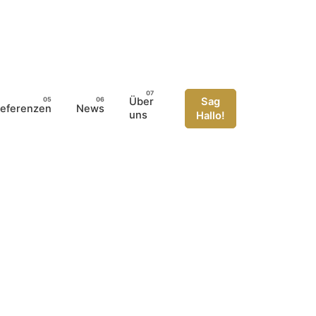
Über
Sag
eferenzen
News
uns
Hallo!