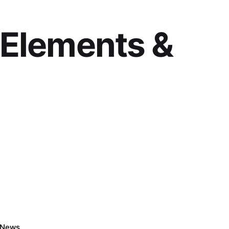
 Elements &
 News