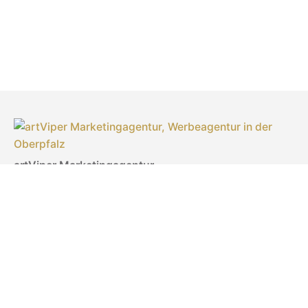
artViper Marketingagentur
Inhaberin: Laila Sonntag
Türlgasse 18
92637 Weiden in der Oberpfalz
Telefon: 0961 470 30 661
E-Mail:
experts@artviper.de
Schreiben Sie uns ganz bequem per WhatsApp –