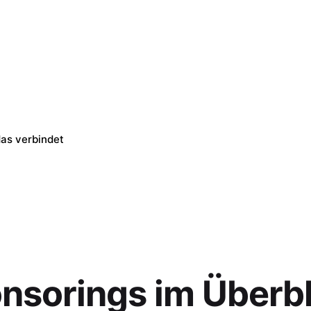
as verbindet
nsorings im Überbl