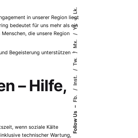
Lk.
Engagement in unserer Region liegt
Yt.
ing bedeutet für uns mehr als ein
n Menschen, die unsere Region
Mx.
 und Begeisterung unterstützen –
Tw.
Inst.
n – Hilfe,
Fb.
–
Follow Us
szeit, wenn soziale Kälte
 inklusive technischer Wartung,