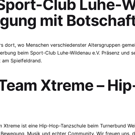
 Sport-Club Luhe-
egung mit Botschaf
rs dort, wo Menschen verschiedenster Altersgruppen gemei
erbung beim Sport-Club Luhe-Wildenau e.V. Präsenz und se
t am Spielfeldrand.
 Team Xtreme – Hip
m Xtreme ist eine Hip-Hop-Tanzschule beim Turnerbund Wei
 Bewegung, Musik und echter Community. Wir freuen uns, da