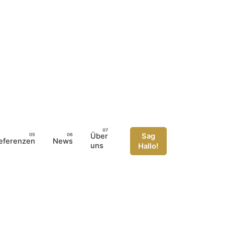
Über
Sag
eferenzen
News
uns
Hallo!